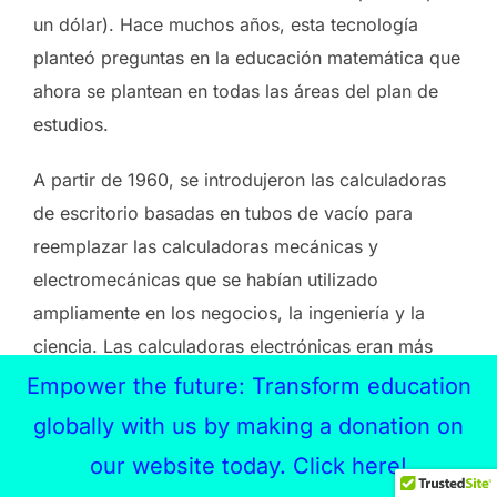
un dólar). Hace muchos años, esta tecnología
planteó preguntas en la educación matemática que
ahora se plantean en todas las áreas del plan de
estudios.
A partir de 1960, se introdujeron las calculadoras
de escritorio basadas en tubos de vacío para
reemplazar las calculadoras mecánicas y
electromecánicas que se habían utilizado
ampliamente en los negocios, la ingeniería y la
ciencia. Las calculadoras electrónicas eran más
duraderas, más rápidas y silenciosas. A mediados
Empower the future: Transform education
de la década de 1960, los tubos de vacío fueron
globally with us by making a donation on
reemplazados por transistores discretos para
our website today. Click here!
proporcionar más funcionalidad y mayor