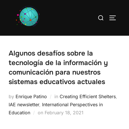
Skip
to
Search
TOGGLE
content
for:
Algunos desafíos sobre la
tecnología de la información y
comunicación para nuestros
sistemas educativos actuales
by
Enrique Patino
in
Creating Efficient Shelters
,
IAE newsletter
,
International Perspectives in
Posted
Education
on
February 18, 2021
on