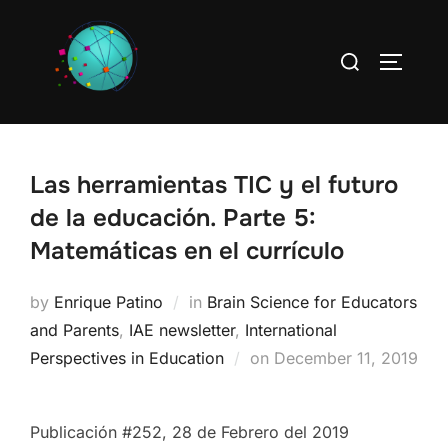
Skip
to
Search
TOGGLE
content
for:
Las herramientas TIC y el futuro
de la educación. Parte 5:
Matemáticas en el currículo
by
Enrique Patino
in
Brain Science for Educators
and Parents
,
IAE newsletter
,
International
Posted
Perspectives in Education
on
December 11, 2019
on
Publicación #252, 28 de Febrero del 2019