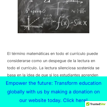
El término matemáticas en todo el currículo puede
considerarse como un despegue de la lectura en
todo el currículo. La lectura silenciosa sostenida se
basa en la idea de que si los estudiantes aprenden
a leer por placer, este aprendizaje se transferirá a
Empower the future: Transform education
un uso más eficaz de la lectura en todo el plan de
globally with us by making a donation on
estudios. ¿Qué hay sobre intentar que las escuelas
our website today. Click here!
implementen Matemáticas silenciosas sostenidas