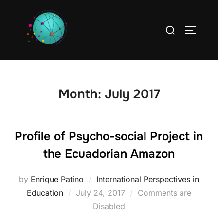
Skip
to
Search
TOGGLE
content
for:
Month:
July 2017
Profile of Psycho-social Project in
the Ecuadorian Amazon
by
Enrique Patino
International Perspectives in
Posted
Education
July 24, 2017
Comments are
on
Disabled